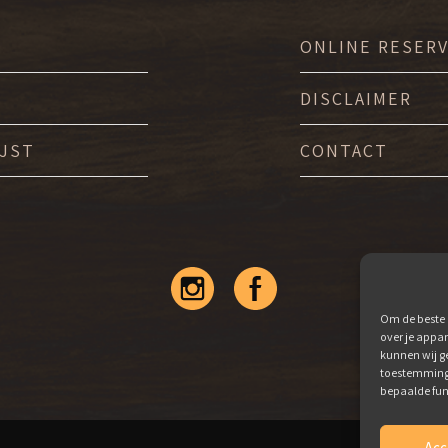
ONLINE RESER
DISCLAIMER
IJST
CONTACT
Om de beste 
over je appa
kunnen wij ge
toestemming 
bepaalde fun
Acc