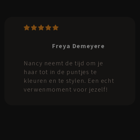
Celeste D.
Nancy stelt de juiste vragen
en denkt echt mee, om zo tot
een mooi resultaat te komen.
Je bent in goede handen! Er
wordt gewerkt met fijne
producten en het salon oogt
rust uit. Zeer tevreden van het
resultaat, echt wat ik wou!
Bedankt Nancy voor het