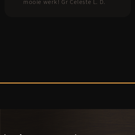
Alles werd heel professioneel
uitgevoerd en uitgelegd. Je
hebt er een nieuwe klant bij,
grote dankuwel !