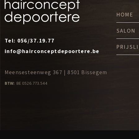
HOME
SALON
Tel:
056/37.19.77
PRIJSL
info@hairconceptdepoortere.be
Meensesteenweg 367 | 8501 Bissegem
BTW:
BE 0526.773.544