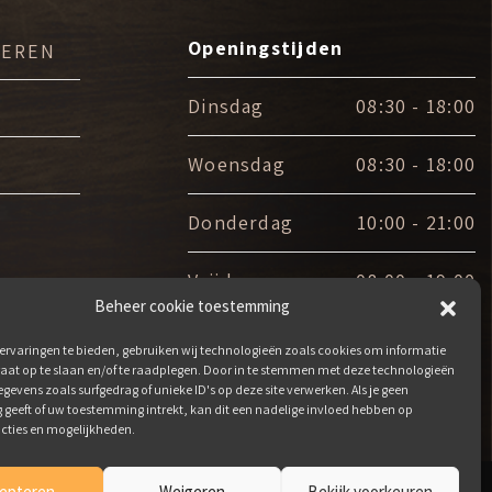
Openingstijden
VEREN
Dinsdag
08:30 - 18:00
Woensdag
08:30 - 18:00
Donderdag
10:00 - 21:00
Vrijdag
08:00 - 19:00
Beheer cookie toestemming
Zaterdag
08:00 - 14:00
ervaringen te bieden, gebruiken wij technologieën zoals cookies om informatie
raat op te slaan en/of te raadplegen. Door in te stemmen met deze technologieën
gevens zoals surfgedrag of unieke ID's op deze site verwerken. Als je geen
geeft of uw toestemming intrekt, kan dit een nadelige invloed hebben op
cties en mogelijkheden.
epteren
Weigeren
Bekijk voorkeuren