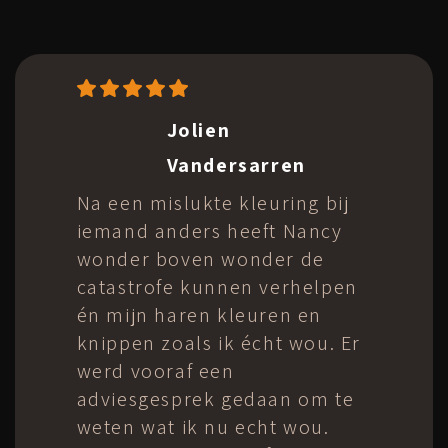
Freya Demeyere
Nancy neemt de tijd om je
haar tot in de puntjes te
kleuren en te stylen. Een echt
verwenmoment voor jezelf!