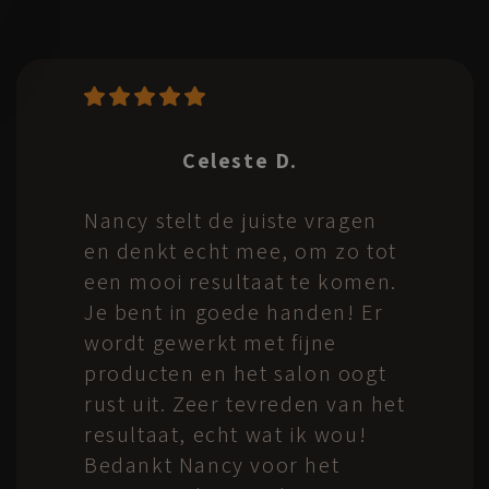
Jolien
Vandersarren
Na een mislukte kleuring bij
iemand anders heeft Nancy
wonder boven wonder de
catastrofe kunnen verhelpen
én mijn haren kleuren en
knippen zoals ik écht wou. Er
werd vooraf een
adviesgesprek gedaan om te
weten wat ik nu echt wou.